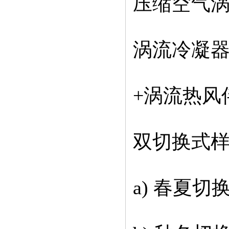
压缩空气
涡流冷凝
+涡流热风
双切换式
a) 春夏